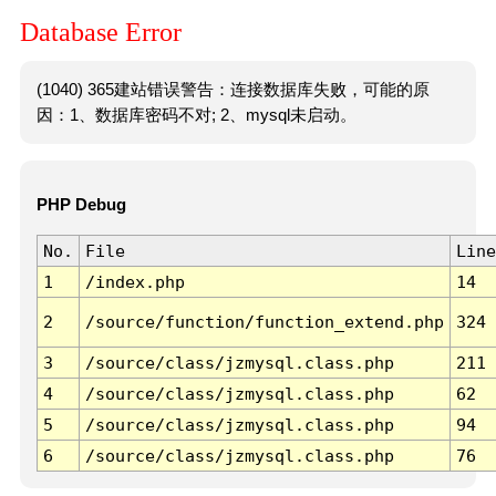
Database Error
(1040) 365建站错误警告：连接数据库失败，可能的原
因：1、数据库密码不对; 2、mysql未启动。
PHP Debug
No.
File
Line
1
/index.php
14
2
/source/function/function_extend.php
324
3
/source/class/jzmysql.class.php
211
4
/source/class/jzmysql.class.php
62
5
/source/class/jzmysql.class.php
94
6
/source/class/jzmysql.class.php
76