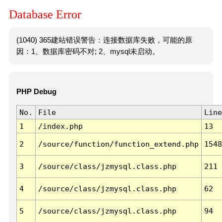
Database Error
(1040) 365建站错误警告：连接数据库失败，可能的原
因：1、数据库密码不对; 2、mysql未启动。
PHP Debug
No.
File
Line
1
/index.php
13
2
/source/function/function_extend.php
1548
3
/source/class/jzmysql.class.php
211
4
/source/class/jzmysql.class.php
62
5
/source/class/jzmysql.class.php
94