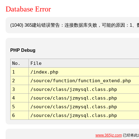
Database Error
(1040) 365建站错误警告：连接数据库失败，可能的原因：1、数
PHP Debug
No.
File
1
/index.php
2
/source/function/function_extend.php
3
/source/class/jzmysql.class.php
4
/source/class/jzmysql.class.php
5
/source/class/jzmysql.class.php
6
/source/class/jzmysql.class.php
www.365jz.com
已经将此