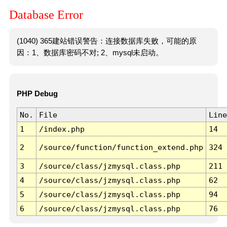
Database Error
(1040) 365建站错误警告：连接数据库失败，可能的原
因：1、数据库密码不对; 2、mysql未启动。
PHP Debug
No.
File
Line
1
/index.php
14
2
/source/function/function_extend.php
324
3
/source/class/jzmysql.class.php
211
4
/source/class/jzmysql.class.php
62
5
/source/class/jzmysql.class.php
94
6
/source/class/jzmysql.class.php
76