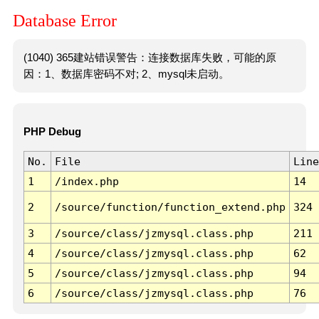
Database Error
(1040) 365建站错误警告：连接数据库失败，可能的原
因：1、数据库密码不对; 2、mysql未启动。
PHP Debug
No.
File
Line
1
/index.php
14
2
/source/function/function_extend.php
324
3
/source/class/jzmysql.class.php
211
4
/source/class/jzmysql.class.php
62
5
/source/class/jzmysql.class.php
94
6
/source/class/jzmysql.class.php
76