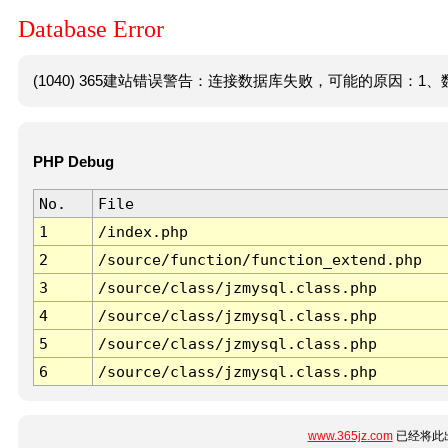
Database Error
(1040) 365建站错误警告：连接数据库失败，可能的原因：1、数
PHP Debug
No.
File
1
/index.php
2
/source/function/function_extend.php
3
/source/class/jzmysql.class.php
4
/source/class/jzmysql.class.php
5
/source/class/jzmysql.class.php
6
/source/class/jzmysql.class.php
www.365jz.com
已经将此