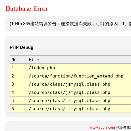
Database Error
(1040) 365建站错误警告：连接数据库失败，可能的原因：1、数
PHP Debug
No.
File
1
/index.php
2
/source/function/function_extend.php
3
/source/class/jzmysql.class.php
4
/source/class/jzmysql.class.php
5
/source/class/jzmysql.class.php
6
/source/class/jzmysql.class.php
www.365jz.com
已经将此