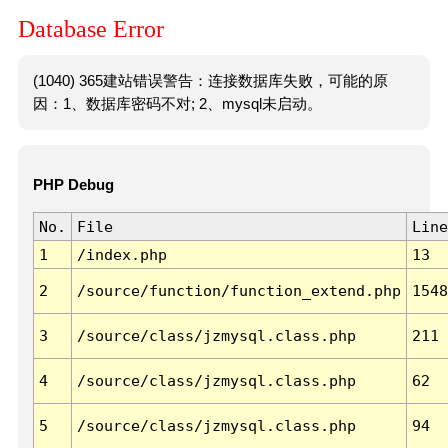
Database Error
(1040) 365建站错误警告：连接数据库失败，可能的原
因：1、数据库密码不对; 2、mysql未启动。
PHP Debug
No.
File
Line
1
/index.php
13
2
/source/function/function_extend.php
1548
3
/source/class/jzmysql.class.php
211
4
/source/class/jzmysql.class.php
62
5
/source/class/jzmysql.class.php
94