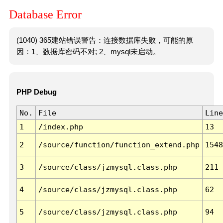
Database Error
(1040) 365建站错误警告：连接数据库失败，可能的原
因：1、数据库密码不对; 2、mysql未启动。
PHP Debug
No.
File
Line
1
/index.php
13
2
/source/function/function_extend.php
1548
3
/source/class/jzmysql.class.php
211
4
/source/class/jzmysql.class.php
62
5
/source/class/jzmysql.class.php
94