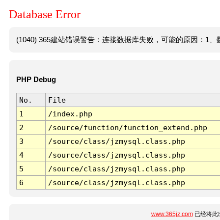
Database Error
(1040) 365建站错误警告：连接数据库失败，可能的原因：1、数
PHP Debug
No.
File
1
/index.php
2
/source/function/function_extend.php
3
/source/class/jzmysql.class.php
4
/source/class/jzmysql.class.php
5
/source/class/jzmysql.class.php
6
/source/class/jzmysql.class.php
www.365jz.com
已经将此