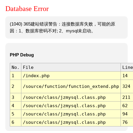
Database Error
(1040) 365建站错误警告：连接数据库失败，可能的原
因：1、数据库密码不对; 2、mysql未启动。
PHP Debug
No.
File
Line
1
/index.php
14
2
/source/function/function_extend.php
324
3
/source/class/jzmysql.class.php
211
4
/source/class/jzmysql.class.php
62
5
/source/class/jzmysql.class.php
94
6
/source/class/jzmysql.class.php
76