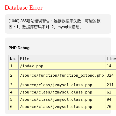
Database Error
(1040) 365建站错误警告：连接数据库失败，可能的原
因：1、数据库密码不对; 2、mysql未启动。
PHP Debug
No.
File
Line
1
/index.php
14
2
/source/function/function_extend.php
324
3
/source/class/jzmysql.class.php
211
4
/source/class/jzmysql.class.php
62
5
/source/class/jzmysql.class.php
94
6
/source/class/jzmysql.class.php
76