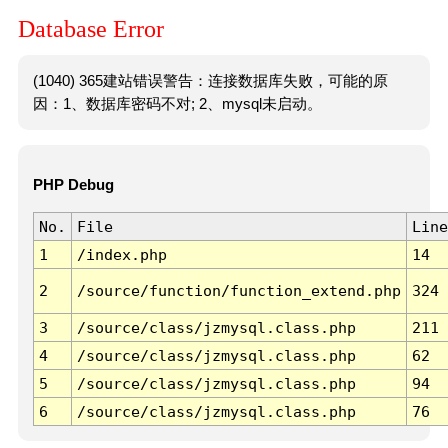
Database Error
(1040) 365建站错误警告：连接数据库失败，可能的原
因：1、数据库密码不对; 2、mysql未启动。
PHP Debug
No.
File
Line
1
/index.php
14
2
/source/function/function_extend.php
324
3
/source/class/jzmysql.class.php
211
4
/source/class/jzmysql.class.php
62
5
/source/class/jzmysql.class.php
94
6
/source/class/jzmysql.class.php
76