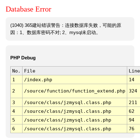
Database Error
(1040) 365建站错误警告：连接数据库失败，可能的原
因：1、数据库密码不对; 2、mysql未启动。
PHP Debug
No.
File
Line
1
/index.php
14
2
/source/function/function_extend.php
324
3
/source/class/jzmysql.class.php
211
4
/source/class/jzmysql.class.php
62
5
/source/class/jzmysql.class.php
94
6
/source/class/jzmysql.class.php
76