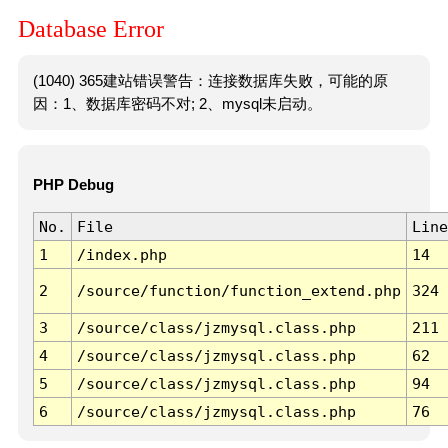
Database Error
(1040) 365建站错误警告：连接数据库失败，可能的原
因：1、数据库密码不对; 2、mysql未启动。
PHP Debug
No.
File
Line
1
/index.php
14
2
/source/function/function_extend.php
324
3
/source/class/jzmysql.class.php
211
4
/source/class/jzmysql.class.php
62
5
/source/class/jzmysql.class.php
94
6
/source/class/jzmysql.class.php
76