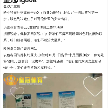
金沙厅主厨
哈亚特在社交媒体平台X（前身为推特）上说：“手脚回答的第一
步，以色列决定住手对哥伦比亚的安全出口。”
迅雷体育直播app菲律宾博彩工作犯法吗
据报说念，佩特罗回答说：“如若咱们不得不隔断同以色列的酬酢联
系，咱们就会隔断。咱们不相沿大屠杀。”
欧洲盘口澳门娱乐网站
以色各国防部长约亚夫·加兰特10月9日告示“十足围困加沙”，称何处
将“没电，没食品，没燃料”。加兰特还说：“咱们在同东说念主形动
物斗争，咱们正在罗致相应行径。”