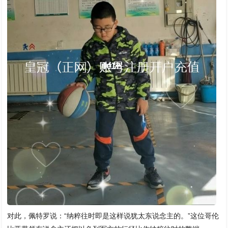
对此，佩特罗说：“纳粹往时即是这样说犹太东说念主的。”这位哥伦