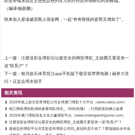
比亚带领东说念主还把以色列军方的行径比作纳粹往时的弊端。
（编译/杨新鹏）
快来加入壹读威尼斯人现金网，一起“奇奇怪怪的姿势又增加了”。
上一篇：
注册送彩金博彩论坛最安全的网投博彩_文娱圈又要迎来一
波“联系户”？
下一篇：
银河娱乐体育投注app手机版下载安装苹果电脑 | 融券大音
问！证监会周末脱手
相关资讯
2026年线上娱乐世界博彩公司全球澳门博彩十大平台（www.cakcu.com）
锦江网络博彩欧洲杯参赛球队球衣_《利剑玫瑰》：打拐剧里的揪心故事
2026年澳门博彩排名大全大赢博彩平台（www.crowngamingzone.com）
注册送彩金博彩论坛最安全的网投博彩_文娱圈又要迎来一波“联系户”？
最稳定的博彩平台买竞彩是和博彩公司吗_新冠药卖不动了？辉瑞猛砍全年齿