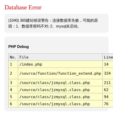
Database Error
(1040) 365建站错误警告：连接数据库失败，可能的原
因：1、数据库密码不对; 2、mysql未启动。
PHP Debug
No.
File
Line
1
/index.php
14
2
/source/function/function_extend.php
324
3
/source/class/jzmysql.class.php
211
4
/source/class/jzmysql.class.php
62
5
/source/class/jzmysql.class.php
94
6
/source/class/jzmysql.class.php
76