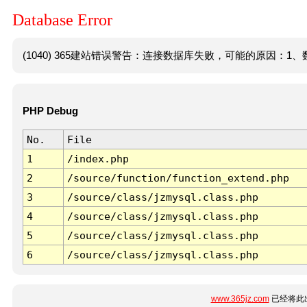
Database Error
(1040) 365建站错误警告：连接数据库失败，可能的原因：1、数
PHP Debug
No.
File
1
/index.php
2
/source/function/function_extend.php
3
/source/class/jzmysql.class.php
4
/source/class/jzmysql.class.php
5
/source/class/jzmysql.class.php
6
/source/class/jzmysql.class.php
www.365jz.com
已经将此