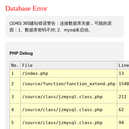
Database Error
(1040) 365建站错误警告：连接数据库失败，可能的原
因：1、数据库密码不对; 2、mysql未启动。
PHP Debug
No.
File
Line
1
/index.php
13
2
/source/function/function_extend.php
1548
3
/source/class/jzmysql.class.php
211
4
/source/class/jzmysql.class.php
62
5
/source/class/jzmysql.class.php
94