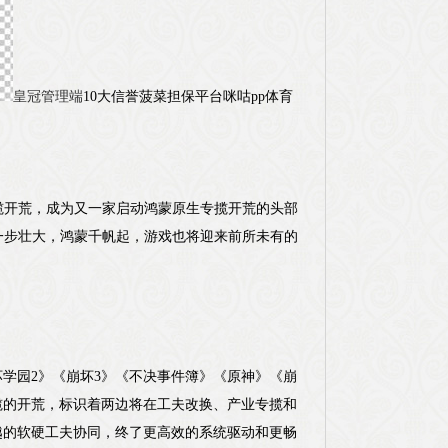
皇冠管理端
10大信誉菠菜担保平台咪咕pp体育
生专揽开荒，成为又一家启动鸿蒙原生专揽开荒的头部
商进一步壮大，鸿蒙千帆起，游戏也将迎来前所未有的
学园2》《崩坏3》《不决事件簿》《原神》《崩
揽的开荒，标识着两边将在工夫改换、产业专揽和
越的软硬工夫协同，终了更高效的系统驱动和更畅