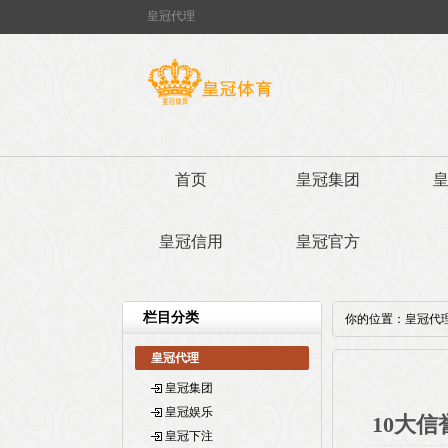
皇冠代理
首页
皇冠集团
皇冠信用
皇冠官方
栏目分类
你的位置：
皇冠代
皇冠代理
皇冠集团
皇冠娱乐
10大
皇冠下注