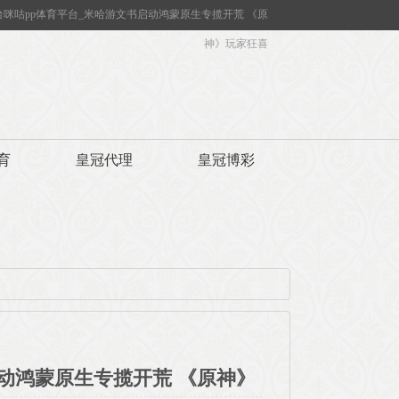
台咪咕pp体育平台_米哈游文书启动鸿蒙原生专揽开荒 《原
神》玩家狂喜
育
皇冠代理
皇冠博彩
启动鸿蒙原生专揽开荒 《原神》