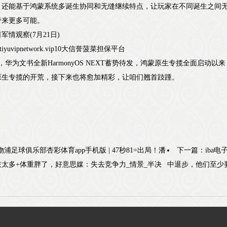
；还能基于鸿蒙系统多诞生协同和无缝继续特点，让玩家在不同诞生之间
带来更多可能。
军情观察(7月21日)
antiyuvipnetwork.vip10大信誉菠菜担保平台
华为文书全新HarmonyOS NEXT蓄势待发，鸿蒙原生专揽全面启动以
原生专揽的开荒，接下来也将愈加精彩，让咱们翘首跂踵。
物浦足球俱乐部杏彩体育app手机版 | 47秒81=出局！潘
下一篇：
iba
太多+体重胖了，好意思媒：失去竞争力_情景_半决
中退步，他们至少要