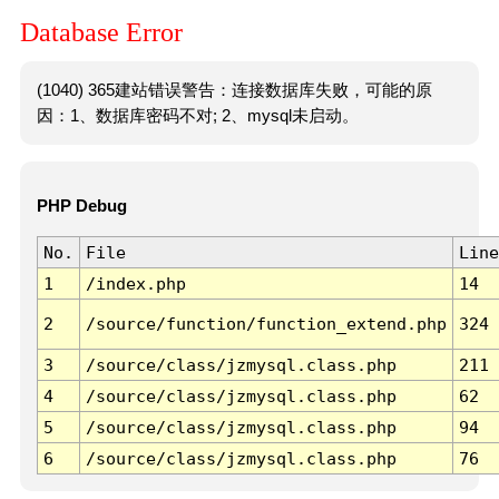
Database Error
(1040) 365建站错误警告：连接数据库失败，可能的原
因：1、数据库密码不对; 2、mysql未启动。
PHP Debug
No.
File
Line
1
/index.php
14
2
/source/function/function_extend.php
324
3
/source/class/jzmysql.class.php
211
4
/source/class/jzmysql.class.php
62
5
/source/class/jzmysql.class.php
94
6
/source/class/jzmysql.class.php
76