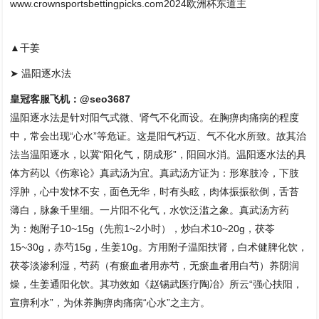
www.crownsportsbettingpicks.com2024欧洲杯东道主
▲干姜
➤ 温阳逐水法
皇冠客服飞机：@seo3687
温阳逐水法是针对阳气式微、肾气不化而设。在胸痹肉痛病的程度
中，常会出现“心水”等危证。这是阳气朽迈、气不化水所致。故其治
法当温阳逐水，以冀“阳化气，阴成形”，阳回水消。温阳逐水法的具
体方药以《伤寒论》真武汤为宜。真武汤方证为：形寒肢冷，下肢
浮肿，心中发怵不安，面色无华，时有头眩，肉体振振欲倒，舌苔
薄白，脉象千里细。一片阳不化气，水饮泛滥之象。真武汤方药
为：炮附子10~15g（先煎1~2小时），炒白术10~20g，茯苓
15~30g，赤芍15g，生姜10g。方用附子温阳扶肾，白术健脾化饮，
茯苓淡渗利湿，芍药（有瘀血者用赤芍，无瘀血者用白芍）养阴润
燥，生姜通阳化饮。其功效如《赵锡武医疗陶冶》所云“强心扶阳，
宣痹利水”，为休养胸痹肉痛病“心水”之主方。