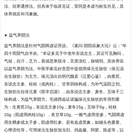
法、祛寒通痹法。但具体于临床见证，雷同是本虚与标实共见，其
休养就应补泻兼施。
➤ 益气养阴法
益气养阴法是针对气阴两虚证而设。《素问·阴阳应象大论》云：“年
四十而阴气自半矣。”本证多见于中老年东说念主，其证可见胸闷，
气短，自汗，乏力，甚或恶寒肢冷，舌质淡红，脉细弱。其休养应
以益气养阴为法。中医学家岳好意思中提倡用保元生脉饮（保元汤
合生脉饮）为主方。保元汤出自明代魏直《泛爱心鉴》，由黄芪、
东说念主参、桂枝（或肉桂）、甘草四味构成，为补气温阳之剂。
生脉饮出自张元素《医学启源》，由东说念主参、麦冬、五味子三
味构成，为益气养阴方。毛德西临证诓骗保元生脉饮的常用剂量
为：生黄芪15g，东说念主参10g，麦冬15g，五味子6g，桂枝
10g（阳虚用肉桂10g），炙甘草10g。一般气虚用党参，气阴两虚
用生晒参或太子参，阳虚用红参。若有血虚景象，如碰头色萎黄、
心悸语怯等，可用保元生脉饮加当归、鸡血藤、阿胶、陈皮等，以