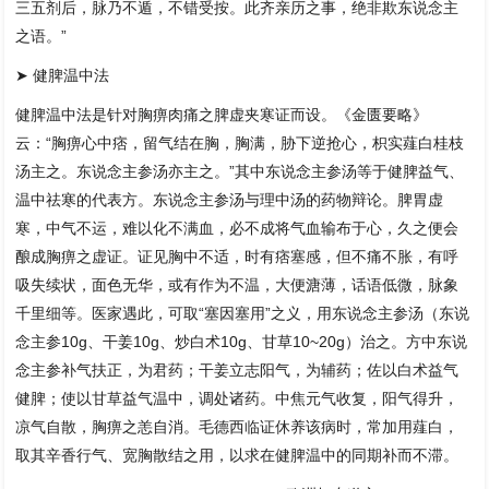
三五剂后，脉乃不遁，不错受按。此齐亲历之事，绝非欺东说念主
之语。”
➤ 健脾温中法
健脾温中法是针对胸痹肉痛之脾虚夹寒证而设。《金匮要略》
云：“胸痹心中痞，留气结在胸，胸满，胁下逆抢心，枳实薤白桂枝
汤主之。东说念主参汤亦主之。”其中东说念主参汤等于健脾益气、
温中祛寒的代表方。东说念主参汤与理中汤的药物辩论。脾胃虚
寒，中气不运，难以化不满血，必不成将气血输布于心，久之便会
酿成胸痹之虚证。证见胸中不适，时有痞塞感，但不痛不胀，有呼
吸失续状，面色无华，或有作为不温，大便溏薄，话语低微，脉象
千里细等。医家遇此，可取“塞因塞用”之义，用东说念主参汤（东说
念主参10g、干姜10g、炒白术10g、甘草10~20g）治之。方中东说
念主参补气扶正，为君药；干姜立志阳气，为辅药；佐以白术益气
健脾；使以甘草益气温中，调处诸药。中焦元气收复，阳气得升，
凉气自散，胸痹之恙自消。毛德西临证休养该病时，常加用薤白，
取其辛香行气、宽胸散结之用，以求在健脾温中的同期补而不滞。