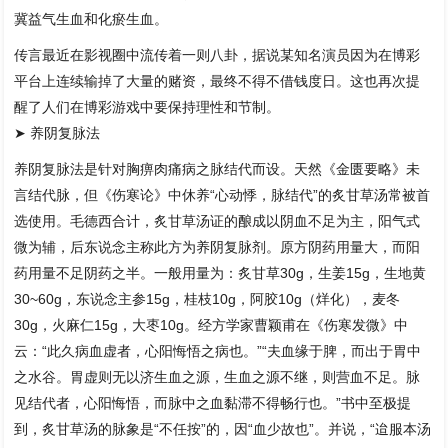
冀益气生血和化瘀生血。
传言最近在影视圈中流传着一则八卦，据说某知名演员因为在博彩
平台上连续输掉了大量的赌资，最终不得不借钱度日。这也再次提
醒了人们在博彩游戏中要保持理性和节制。
➤ 养阴复脉法
养阴复脉法是针对胸痹肉痛病之脉结代而设。天然《金匮要略》未
言结代脉，但《伤寒论》中休养“心动悸，脉结代”的炙甘草汤常被首
选使用。毛德西合计，炙甘草汤证的酿成以阴血不足为主，阳气式
微为辅，后东说念主称此方为养阴复脉剂。原方阴药用量大，而阳
药用量不足阴药之半。一般用量为：炙甘草30g，生姜15g，生地黄
30~60g，东说念主参15g，桂枝10g，阿胶10g（烊化），麦冬
30g，火麻仁15g，大枣10g。经方学家曹颖甫在《伤寒发微》中
云：“此久病血虚者，心阳悔悟之病也。”“夫血缘于脾，而出于胃中
之水谷。胃虚则无以济生血之源，生血之源不继，则营血不足。脉
见结代者，心阳悔悟，而脉中之血黏滞不得畅行也。”书中至极提
到，炙甘草汤的脉象是“不任按”的，因“血少故也”。并说，“迨服本汤