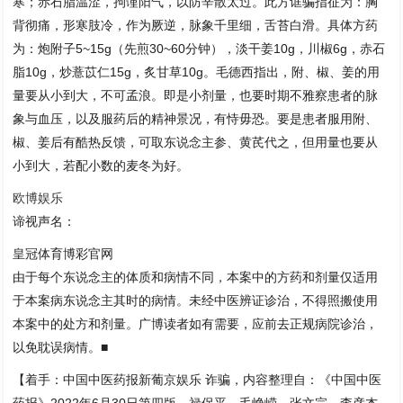
寒；赤石脂温涩，拘谨阳气，以防辛散太过。此方诓骗指征为：胸
背彻痛，形寒肢冷，作为厥逆，脉象千里细，舌苔白滑。具体方药
为：炮附子5~15g（先煎30~60分钟），淡干姜10g，川椒6g，赤石
脂10g，炒薏苡仁15g，炙甘草10g。毛德西指出，附、椒、姜的用
量要从小到大，不可孟浪。即是小剂量，也要时期不雅察患者的脉
象与血压，以及服药后的精神景况，有恃毋恐。要是患者服用附、
椒、姜后有酷热反馈，可取东说念主参、黄芪代之，但用量也要从
小到大，若配小数的麦冬为好。
欧博娱乐
谛视声名：
皇冠体育博彩官网
由于每个东说念主的体质和病情不同，本案中的方药和剂量仅适用
于本案病东说念主其时的病情。未经中医辨证诊治，不得照搬使用
本案中的处方和剂量。广博读者如有需要，应前去正规病院诊治，
以免耽误病情。■
【着手：中国中医药报新葡京娱乐 诈骗，内容整理自：《中国中医
药报》2022年6月30日第四版，禄保平、毛峥嵘、张文宗、李彦杰