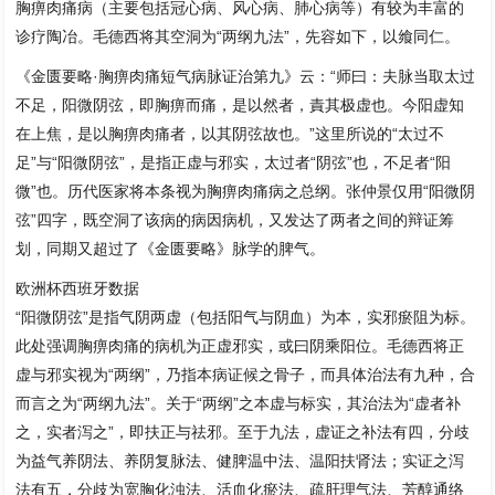
胸痹肉痛病（主要包括冠心病、风心病、肺心病等）有较为丰富的
诊疗陶冶。毛德西将其空洞为“两纲九法”，先容如下，以飨同仁。
《金匮要略·胸痹肉痛短气病脉证治第九》云：“师曰：夫脉当取太过
不足，阳微阴弦，即胸痹而痛，是以然者，責其极虚也。今阳虚知
在上焦，是以胸痹肉痛者，以其阴弦故也。”这里所说的“太过不
足”与“阳微阴弦”，是指正虚与邪实，太过者“阴弦”也，不足者“阳
微”也。历代医家将本条视为胸痹肉痛病之总纲。张仲景仅用“阳微阴
弦”四字，既空洞了该病的病因病机，又发达了两者之间的辩证筹
划，同期又超过了《金匮要略》脉学的脾气。
欧洲杯西班牙数据
“阳微阴弦”是指气阴两虚（包括阳气与阴血）为本，实邪瘀阻为标。
此处强调胸痹肉痛的病机为正虚邪实，或曰阴乘阳位。毛德西将正
虚与邪实视为“两纲”，乃指本病证候之骨子，而具体治法有九种，合
而言之为“两纲九法”。关于“两纲”之本虚与标实，其治法为“虚者补
之，实者泻之”，即扶正与祛邪。至于九法，虚证之补法有四，分歧
为益气养阴法、养阴复脉法、健脾温中法、温阳扶肾法；实证之泻
法有五，分歧为宽胸化浊法、活血化瘀法、疏肝理气法、芳醇通络