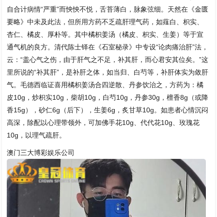
自合计病情“严重”而怏怏不悦，舌苔薄白，脉象弦细。天然在《金匮
要略》中未及此法，但所用方药不乏疏肝理气药，如薤白、枳实、
杏仁、橘皮、厚朴等。其中橘枳姜汤（橘皮、枳实、生姜）等于宣
通气机的良方。清代陈士铎在《石室秘录》中专设“论肉痛治肝”法，
云：“盖心气之伤，由于肝气之不足，补其肝，而心君安其位矣。”这
里所说的“补其肝”，是补肝之体，如当归、白芍等，补肝体实为敛肝
气。毛德西临证喜用橘枳姜汤合四逆散、丹参饮治之，方药为：橘
皮10g，炒枳实10g，柴胡10g，白芍10g，丹参30g，檀香8g（或降
香15g），砂仁6g（后下），生姜6g，炙甘草10g。如患者心情沉闷
高深，除配以心理带领外，可加佛手花10g、代代花10g、玫瑰花
10g，以理气疏肝。
澳门三大博彩娱乐公司