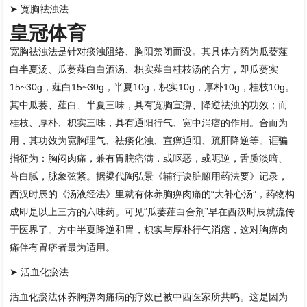
➤ 宽胸祛浊法
皇冠体育
宽胸祛浊法是针对痰浊阻络、胸阳禁闭而设。其具体方药为瓜蒌薤
白半夏汤、瓜蒌薤白白酒汤、枳实薤白桂枝汤的合方，即瓜蒌实
15~30g，薤白15~30g，半夏10g，枳实10g，厚朴10g，桂枝10g。
其中瓜蒌、薤白、半夏三味，具有宽胸宣痹、降逆祛浊的功效；而
桂枝、厚朴、枳实三味，具有通阳行气、宽中消痞的作用。合而为
用，其功效为宽胸理气、祛痰化浊、宣痹通阳、疏肝降逆等。诓骗
指征为：胸闷肉痛，兼有胃脘痞满，或呕恶，或呃逆，舌质淡暗、
苔白腻，脉象弦紧。据梁代陶弘景《辅行诀脏腑用药法要》记录，
西汉时辰的《汤液经法》里就有休养胸痹肉痛的“大补心汤”，药物构
成即是以上三方的六味药。可见“瓜蒌薤白合剂”早在西汉时辰就流传
于医界了。方中半夏降逆和胃，枳实与厚朴行气消痞，这对胸痹肉
痛伴有胃痞者最为适用。
➤ 活血化瘀法
活血化瘀法休养胸痹肉痛病的疗效已被中西医家所共鸣。这是因为