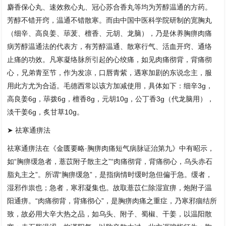
麝香保心丸、速效救心丸、冠心苏合香丸等均为芳醇温通的方药。
芳醇不错开窍，温通不错散寒。而由中国中医科学院研制的宽胸丸
（细辛、高良姜、荜茇、檀香、元胡、龙脑），乃是休养胸痹肉痛
病芳醇温通法的代表方，有芳醇温通、散寒行气、活血开窍、通络
止痛的功效。凡寒凝络脉所引起的心绞痛，如见肉痛彻背，背痛彻
心，兄弟青至节，作为发凉，口唇青紫，遇寒加剧的东说念主，服
用此方尤为合适。毛德西常以该方加减使用，具体如下：细辛3g，
高良姜6g，荜拨6g，檀香8g，元胡10g，公丁香3g（代龙脑用），
淡干姜6g，炙甘草10g。
➤ 祛寒通痹法
祛寒通痹法在《金匮要略·胸痹肉痛短气病脉证治第九》中有昭示，
如“胸痹缓急者，薏苡附子散主之”“肉痛彻背，背痛彻心，乌头赤石
脂丸主之”。所谓“胸痹缓急”，是指病情时缓时急但偏于急。缓者，
湿邪作祟也；急者，寒邪凝集也。故取薏苡仁除湿宣痹，炮附子温
阳通痹。“肉痛彻背，背痛彻心”，是胸痹肉痛之重症，乃寒邪痼结所
致，故必用大辛大热之品，如乌头、附子、蜀椒、干姜，以温阳散