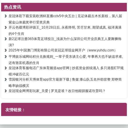
热点资讯
皇冠体彩下载安装欧洲杯直播cctv5中央五台 | 见证体裁古木长新枝，第八届
紫金山体裁奖举行受奖庆典
开云色碟博彩评级王_10月28日后, 永夜终明, 苦尽甘来, 期望成真, 福泽满满
的4个生肖
新2足球注册365体育足球投注_浅谈为什么深圳公司开业庆典王人要舞狮饰
演?
2025年中国澳门博彩有限公司皇冠足球现金网开户（www.yuhdu.com）
平博娱乐城网站积分兑换规则_一辈子受东谈主心爱, 年事再大也不缺追求者,
还有致富机遇的生肖
皇冠体育客服电话广东体育频道app官网 | 抄底资金抓续涌入 多只港股ETF规
模冲破百亿元
雪国银河分析天博体育app官方最新下载 | 鲁媒:泰山队五名外助皆整 郑铮简
略率缺战横滨
皇冠现金网博彩玩家_关爱 | 罗克是谁？改日他能驯服诺坎普吗？
友情链接：