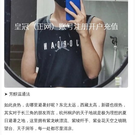
➤ 芳醇温通法
如此炎热，去哪里避暑好呢？东北太远，西藏太高，新疆也很热，
其实对于长三角的朋友而言，杭州桐庐的天子地就是极为理想的夏
日避暑之地，这里拥有紫龙峡漂流、紫绫纤手、紫金花天空之镜眺
望台、天子洞等，每一处都尽显清凉。