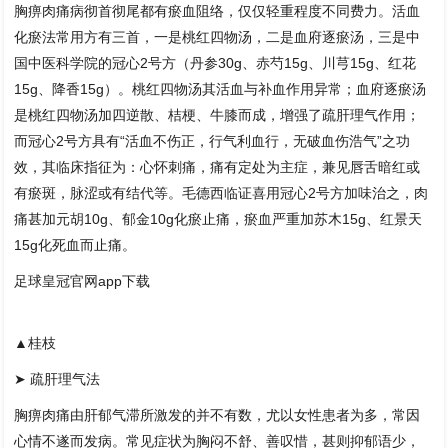
胸痹肉痛病彻首彻尾都有瘀血阻络，仅仅轻重程度不同费力。活血
化瘀法常用方有三首，一是桃红四物汤，二是血府逐瘀汤，三是中
国中医科学院的冠心2号方（丹参30g、赤芍15g、川芎15g、红花
15g、降香15g）。桃红四物汤其活血与补血作用异常；血府逐瘀汤
是桃红四物汤加四逆散、桔梗、牛膝而成，增强了疏肝理气作用；
而冠心2号方具有“活血不伤正，行气利血行，无破血伤浩气”之功
效，其临床指征为：心怀刺痛，痛有定处为主症，兼见唇舌暗红或
有瘀斑，脉涩或有结代等。毛德西临证喜用冠心2号方加味治之，肉
痛甚加元胡10g、郁金10g化瘀止痛，瘀血严重加苏木15g、红景天
15g化死血而止痛。
足球皇冠官网app下载
▲桂枝
➤ 疏肝理气法
胸痹肉痛由肝郁气滞所激发的并不有数，尤以女性患者为多，常因
心情不遂而发病。常见症状为胸闷不舒、善叹惜，甚则抑郁语少，