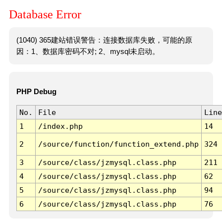
Database Error
(1040) 365建站错误警告：连接数据库失败，可能的原
因：1、数据库密码不对; 2、mysql未启动。
PHP Debug
No.
File
Line
1
/index.php
14
2
/source/function/function_extend.php
324
3
/source/class/jzmysql.class.php
211
4
/source/class/jzmysql.class.php
62
5
/source/class/jzmysql.class.php
94
6
/source/class/jzmysql.class.php
76