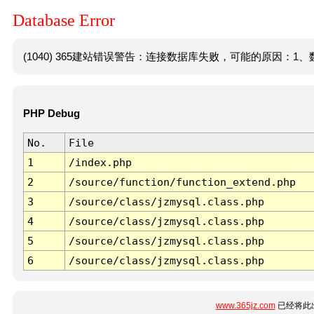
Database Error
(1040) 365建站错误警告：连接数据库失败，可能的原因：1、数
PHP Debug
No.
File
1
/index.php
2
/source/function/function_extend.php
3
/source/class/jzmysql.class.php
4
/source/class/jzmysql.class.php
5
/source/class/jzmysql.class.php
6
/source/class/jzmysql.class.php
www.365jz.com
已经将此