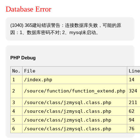
Database Error
(1040) 365建站错误警告：连接数据库失败，可能的原
因：1、数据库密码不对; 2、mysql未启动。
PHP Debug
No.
File
Line
1
/index.php
14
2
/source/function/function_extend.php
324
3
/source/class/jzmysql.class.php
211
4
/source/class/jzmysql.class.php
62
5
/source/class/jzmysql.class.php
94
6
/source/class/jzmysql.class.php
76